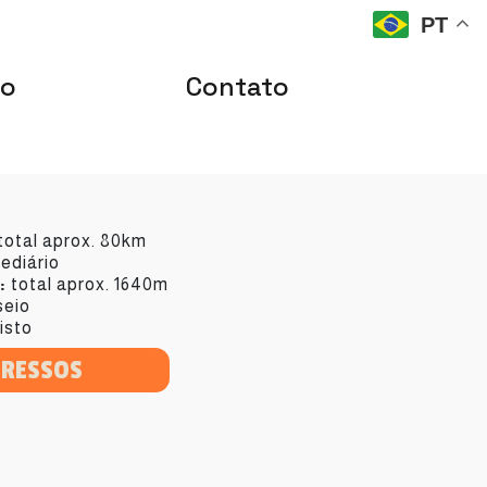
PT
io
Contato
total aprox. 80km
ediário
:
total aprox. 1640m
eio
isto
GRESSOS