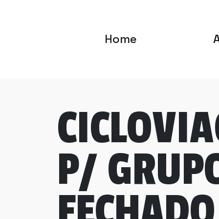
Home
CICLOVI
P/ GRUP
FECHADO