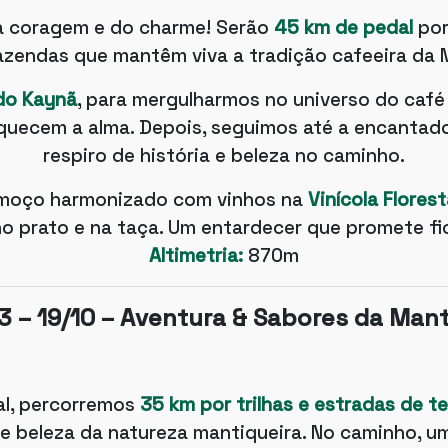
da coragem e do charme! Serão
45 km de pedal
por
zendas que mantêm viva a tradição cafeeira da 
do Kaynã
, para mergulharmos no universo do café 
quecem a alma. Depois, seguimos até a encantad
respiro de história e beleza no caminho.
almoço harmonizado com vinhos na
Vinícola Flores
o prato e na taça. Um entardecer que promete fi
Altimetria:
870m
 3 – 19/10 – Aventura & Sabores da Mant
al, percorremos
35 km por trilhas e estradas de te
 e beleza da natureza mantiqueira. No caminho, u