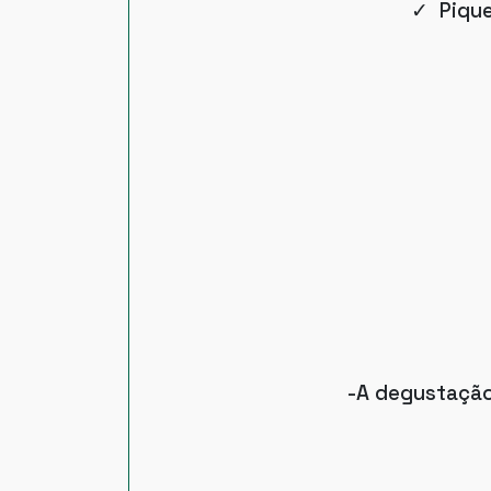
✓ Piquen
-A degustação