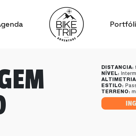
Agenda
Portfól
AGEM
DISTANCIA:
NÍVEL:
Interm
ALTIMETRIA
ESTILO:
Pass
O
TERRENO:
m
IN