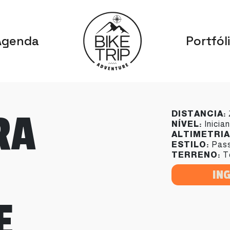
Agenda
Portfól
RA
DISTANCIA:
NÍVEL:
Inicia
ALTIMETRIA
ESTILO:
Pass
TERRENO:
Te
IN
E