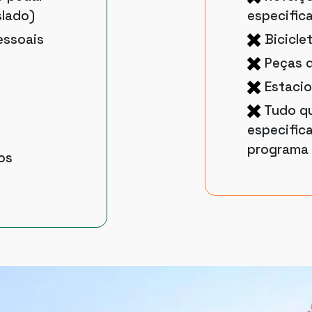
slado)
especific
essoais
Bicicle
Peças d
Estaci
Tudo qu
especific
programa
os