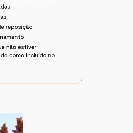
adas
tas
e reposição
onamento
e não estiver
ado como incluído no