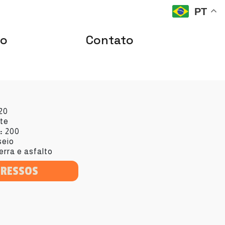
PT
io
Contato
20
nte
:
200
eio
rra e asfalto
GRESSOS