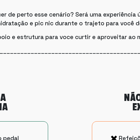
er de perto esse cenário? Será uma experiência 
 hidratação e pic nic durante o trajeto para você
oio e estrutura para voce curtir e aproveitar ao
________________________________________
NA
NÃO
IA
E
o pedal
Refeiçõ