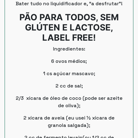
Bater tudo no liquidificador e, “a desfrutar”!
PÃO PARA TODOS, SEM
GLÚTEN E LACTOSE,
LABEL FREE!
Ingredientes:
6 ovos médios;
1 cs açúcar mascavo;
2 cc de sal;
2/3 xícara de óleo de coco (pode ser azeite
de oliva);
2 xícara de aveia (eu usei ½ xícara de
granola salgada);
2 cc de fermento levain(ou 1/2 cc de