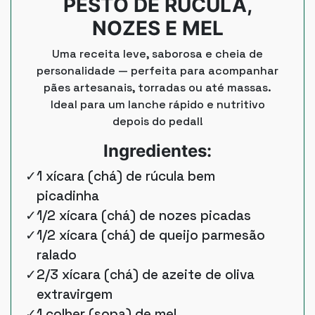
PESTO DE RUCULA,
NOZES E MEL
Uma receita leve, saborosa e cheia de
personalidade — perfeita para acompanhar
pães artesanais, torradas ou até massas.
Ideal para um lanche rápido e nutritivo
depois do pedal!
Ingredientes:
1 xícara (chá) de rúcula bem
picadinha
1/2 xícara (chá) de nozes picadas
1/2 xícara (chá) de queijo parmesão
ralado
2/3 xícara (chá) de azeite de oliva
extravirgem
1 colher (sopa) de mel