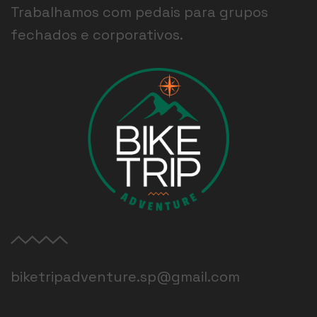
Trabalhamos com pedais para grupos
fechados e corporativos.
biketripadventure.sp@gmail.com