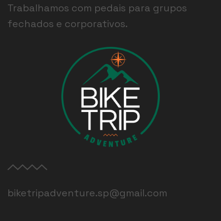
Trabalhamos com pedais para grupos
fechados e corporativos.
biketripadventure.sp@gmail.com