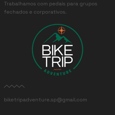
Trabalhamos com pedais para grupos
fechados e corporativos.
biketripadventure.sp@gmail.com